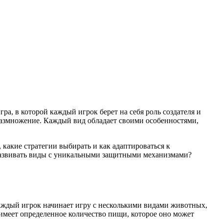
ра, в которой каждый игрок берет на себя роль создателя и
азмножение. Каждый вид обладает своими особенностями,
 какие стратегии выбирать и как адаптироваться к
развивать виды с уникальными защитными механизмами?
аждый игрок начинает игру с несколькими видами животных,
имеет определенное количество пищи, которое оно может