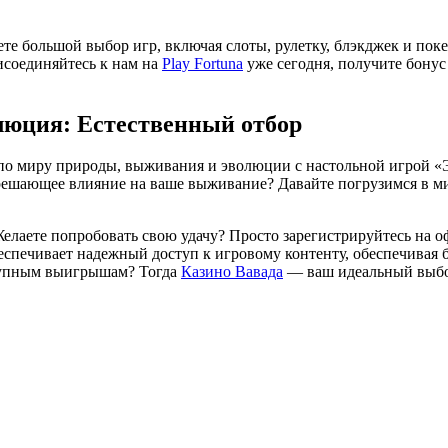
ете большой выбор игр, включая слоты, рулетку, блэкджек и пок
исоединяйтесь к нам на
Play Fortuna
уже сегодня, получите бонус
люция: Естественный отбор
по миру природы, выживания и эволюции с настольной игрой «Э
ь решающее влияние на ваше выживание? Давайте погрузимся в 
елаете попробовать свою удачу? Просто зарегистрируйтесь на о
спечивает надежный доступ к игровому контенту, обеспечивая б
крупным выигрышам? Тогда
Казино Вавада
— ваш идеальный выбор