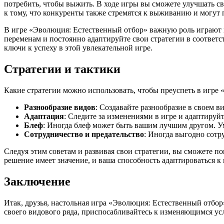
потребить, чтобы выжить. В ходе игры вы сможете улучшать с
к тому, что конкуренты также стремятся к выживанию и могут
В игре «Эволюция: Естественный отбор» важную роль играют 
переменам и постоянно адаптируйте свои стратегии в соответ
ключи к успеху в этой увлекательной игре.
Стратегии и тактики
Какие стратегии можно использовать, чтобы преуспеть в игре
Разнообразие видов
: Создавайте разнообразие в своем 
Адаптация
: Следите за изменениями в игре и адаптируй
Блеф
: Иногда блеф может быть вашим лучшим другом. 
Сотрудничество и предательство
: Иногда выгодно сотр
Следуя этим советам и развивая свои стратегии, вы сможете 
решение имеет значение, и ваша способность адаптироваться
Заключение
Итак, друзья, настольная игра «Эволюция: Естественный отбо
своего видового ряда, приспосабливайтесь к изменяющимся ус