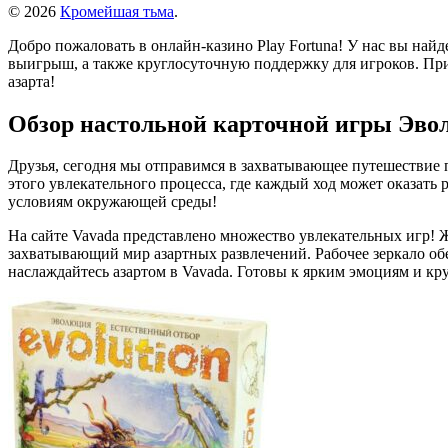
© 2026
Кромейшая тьма
.
Добро пожаловать в онлайн-казино Play Fortuna! У нас вы найд
выигрыш, а также круглосуточную поддержку для игроков. Пр
азарта!
Обзор настольной карточной игры Эво
Друзья, сегодня мы отправимся в захватывающее путешествие 
этого увлекательного процесса, где каждый ход может оказат
условиям окружающей среды!
На сайте Vavada представлено множество увлекательных игр! Ж
захватывающий мир азартных развлечений. Рабочее зеркало обе
наслаждайтесь азартом в Vavada. Готовы к ярким эмоциям и 