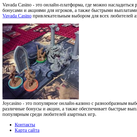
Vavada Casino - это онлайн-платформа, где можно насладиться 
бонусами и акциями для игроков, а также быстрыми выплатам
Vavada Casino
привлекательным выбором для всех любителей а
Joycasino - это популярное онлайн-казино с разнообразным выб
различные бонусы и акции, а также обеспечивает быстрые вып
популярным среди любителей азартных игр.
Контакты
Карта сайта